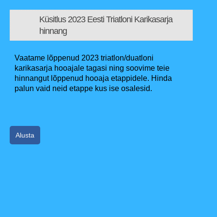
Küsitlus 2023 Eesti Triatloni Karikasarja
hinnang
Vaatame lõppenud 2023 triatlon/duatloni
karikasarja hooajale tagasi ning soovime teie
hinnangut lõppenud hooaja etappidele. Hinda
palun vaid neid etappe kus ise osalesid.