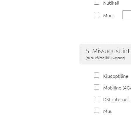
Nutikell
Muu:
5. Missugust in
(mitu võimalikku vastust)
Kiudoptiline
Mobiilne (4G
DSL-internet
Muu