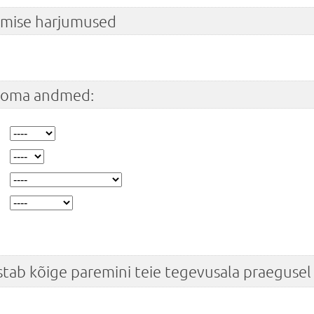
tamise harjumused
e oma andmed:
stab kõige paremini teie tegevusala praegusel