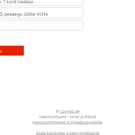
 1 kord nädalas
õi peaaegu üldse mitte
e
©
Connect.ee
Veebiküsitlused – kiirelt ja lihtsalt
Kasutustingimused ja privaatsuspoliitika
Osale küsitlustes ja teeni kinkekaarte