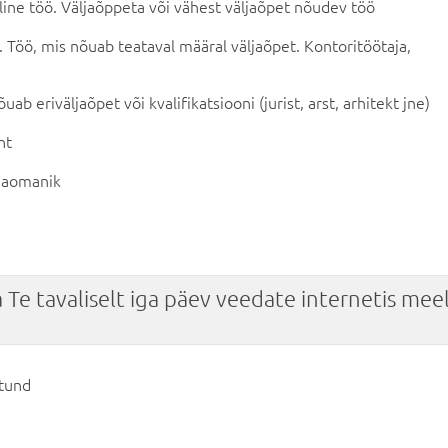
line töö. Väljaõppeta või vähest väljaõpet nõudev töö
 Töö, mis nõuab teataval määral väljaõpet. Kontoritöötaja,
uab eriväljaõpet või kvalifikatsiooni (jurist, arst, arhitekt jne)
ht
maomanik
a Te tavaliselt iga päev veedate internetis me
tund