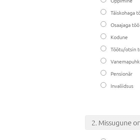
Õppimine
Täiskohaga t
Osaajaga töö
Kodune
Töötu/otsin 
Vanemapuhk
Pensionär
Invaliidsus
2. Missugune on