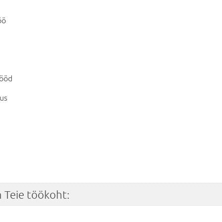
öö
tööd
us
 Teie töökoht: