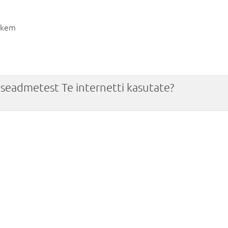
ohkem
 seadmetest Te internetti kasutate?
n