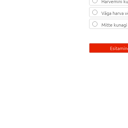
Harvemini kui
Väga harva v
Mitte kunagi
Esitamin