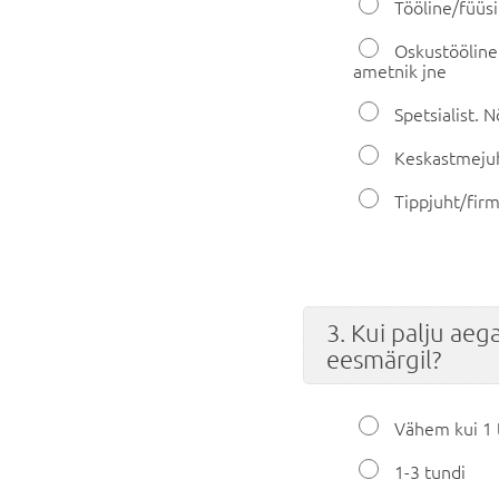
Tööline/füüsi
Oskustööline.
ametnik jne
Spetsialist. Nõ
Keskastmeju
Tippjuht/fir
3. Kui palju aeg
eesmärgil?
Vähem kui 1 
1-3 tundi