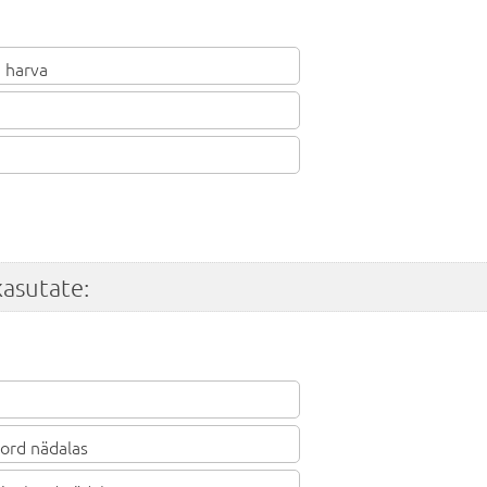
 harva
kasutate:
ord nädalas