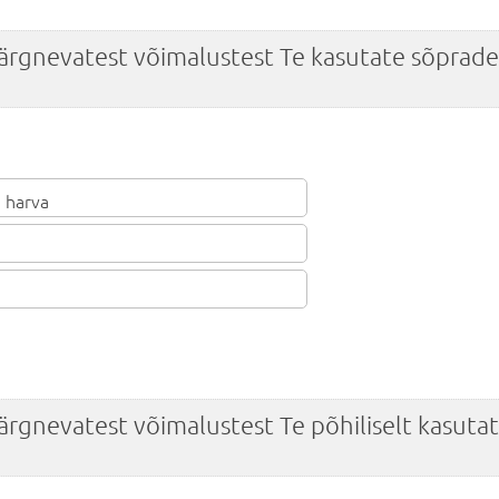
järgnevatest võimalustest Te kasutate sõprade
 harva
järgnevatest võimalustest Te põhiliselt kasuta