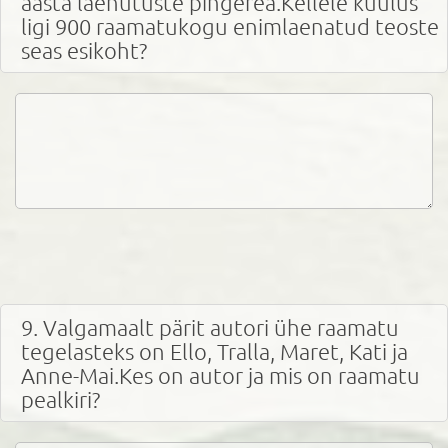
aasta laenutuste pingerea.Kellele kuulus
ligi 900 raamatukogu enimlaenatud teoste
seas esikoht?
9. Valgamaalt pärit autori ühe raamatu
tegelasteks on Ello, Tralla, Maret, Kati ja
Anne-Mai.Kes on autor ja mis on raamatu
pealkiri?