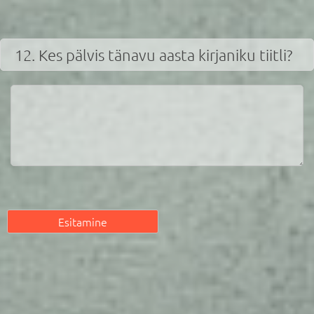
12. Kes pälvis tänavu aasta kirjaniku tiitli?
Esitamine