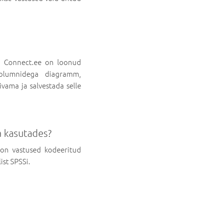
. Connect.ee on loonud
kolumnidega diagramm,
vama ja salvestada selle
a kasutades?
s on vastused kodeeritud
st SPSSi.