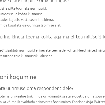
da kujutisi ja pilte oma uuringus?
isi ja pilte loomaks uuringuid:
küsides selle kohta küsimuse.
tades kujutisi vastusevariantidena.
 mida kujutatakse uuringu läbimise ajal.
uring kindla teema kohta aga ma ei tea milliseid
d” sisaldab uuringuid erinevate teemade kohta. Need näited näit
 kasutada teie küsimustiku alusena.
ooni kogumine
ata uurimuse oma respondentidele?
olema unikaalne link, mida on võimalik saata e-postiga oma sõprade
on ka võimalik avaldada erinevates foorumites, Facebookis ja Twitter