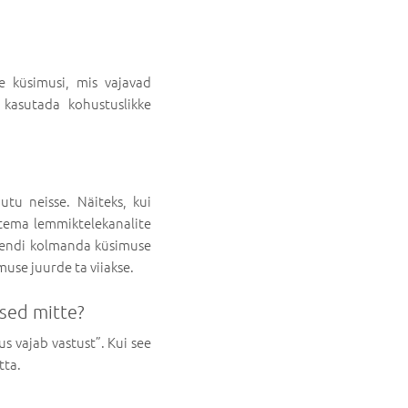
 küsimusi, mis vajavad
 kasutada kohustuslikke
utu neisse. Näiteks, kui
 (tema lemmiktelekanalite
ndendi kolmanda küsimuse
muse juurde ta viiakse.
ised mitte?
s vajab vastust”. Kui see
tta.