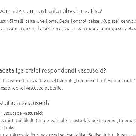
võimalik uurimust täita ühest arvutist?
st võimalik täita ühe korra. Seda kontrollitakse „Küpiste“ tehno
st arvutist rohkem kui üks kord, saate seda muuta uuringu seadetes
adata iga eraldi respondendi vastuseid?
ndi vastused on saadaval sektsioonis „Tulemused -> Respondendid“ v
 respondendi vastused paberile.
stutada vastuseid?
 kustutada vastuseid:
eemist täielikult (ei ole võimalik taastada). Sektsioonis „Tulem
e jaoks.
ustuta mittevajalikud vastused sellest failist. Sellisel juhul, kustut