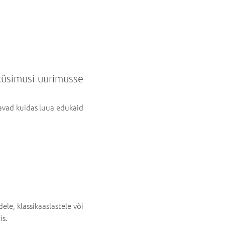
 küsimusi uurimusse
avad kuidas luua edukaid
le, klassikaaslastele või
is.