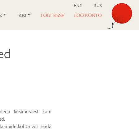
ENG
RUS
LOGI SISSE
LOO KONTO
US
ABI
ed
idega küsimustest kuni
ed.
klaamide kohta või teada