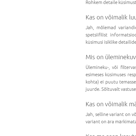
Rohkem detaile küsimust
Kas on võimalik l
Jah, mõlemad variandi
spetsiifilist informat
küsimusi isiklike detailid
Mis on üleminekuv
Ülemineku-, või filterv
esimeses küsimuses respo
kohta) ei puutu temasse
juurde. Sõltuvalt vastuse
Kas on võimalik mä
Jah, selline variant on 
variant on ära märkimata 