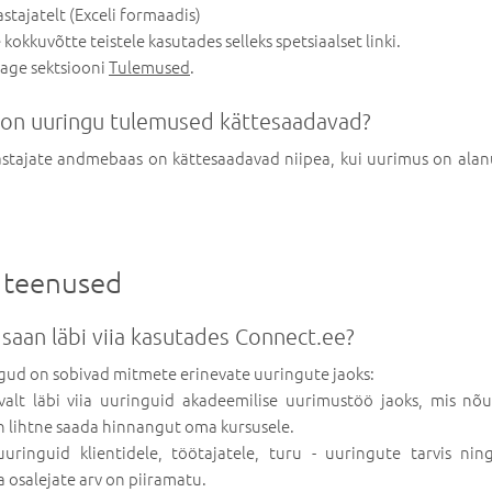
astajatelt (Exceli formaadis)
okkuvõtte teistele kasutades selleks spetsiaalset linki.
tage sektsiooni
Tulemused
.
t on uuringu tulemused kättesaadavad?
stajate andmebaas on kättesaadavad niipea, kui uurimus on alan
 teenused
 saan läbi viia kasutades Connect.ee?
gud on sobivad mitmete erinevate uuringute jaoks:
lt läbi viia uuringuid akadeemilise uurimustöö jaoks, mis nõua
n lihtne saada hinnangut oma kursusele.
ringuid klientidele, töötajatele, turu - uuringute tarvis ning 
 osalejate arv on piiramatu.