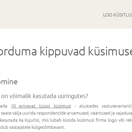
LOO KÜSITL
orduma kippuvad küsimus
omine
 on võimalik kasutada uuringutes?
utada
10 erinevat tüüpi küsimusi
- alustades vastusevariant
 saate välja uurida respondentide arvamused, väärtused ja vajadus
kasutada ka kujutisi, mis lubab küsida küsimusi firma logo või re
undub vastajatele külgetõmbavam.