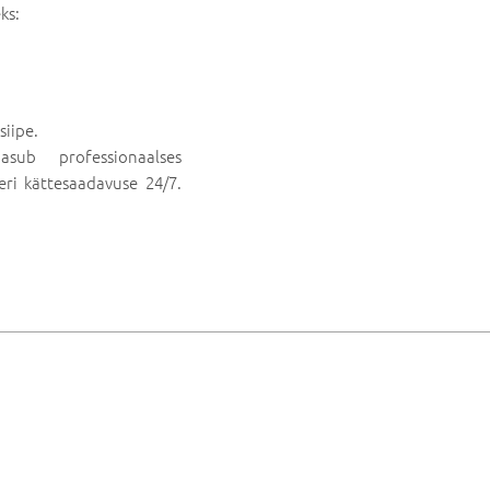
ks:
siipe.
asub professionaalses
veri kättesaadavuse 24/7.