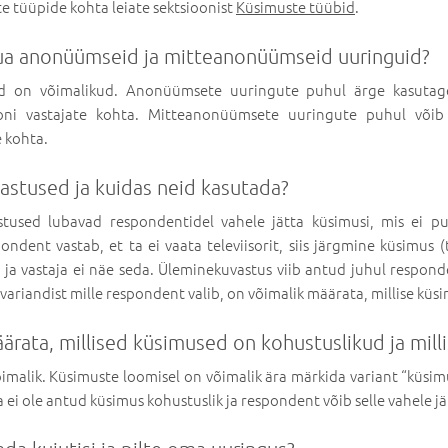
e tüüpide kohta leiate sektsioonist
Küsimuste tüübid
.
uua anonüümseid ja mitteanonüümseid uuringuid?
d on võimalikud. Anonüümsete uuringute puhul ärge kasutage
siooni vastajate kohta. Mitteanonüümsete uuringute puhul võib
e kohta.
astused ja kuidas neid kasutada?
astused lubavad respondentidel vahele jätta küsimusi, mis ei pu
ndent vastab, et ta ei vaata televiisorit, siis järgmine küsimus
 ja vastaja ei näe seda. Üleminekuvastus viib antud juhul respo
variandist mille respondent valib, on võimalik määrata, millise küsi
ärata, millised küsimused on kohustuslikud ja mill
võimalik. Küsimuste loomisel on võimalik ära märkida variant “küsimu
ei ole antud küsimus kohustuslik ja respondent võib selle vahele jä