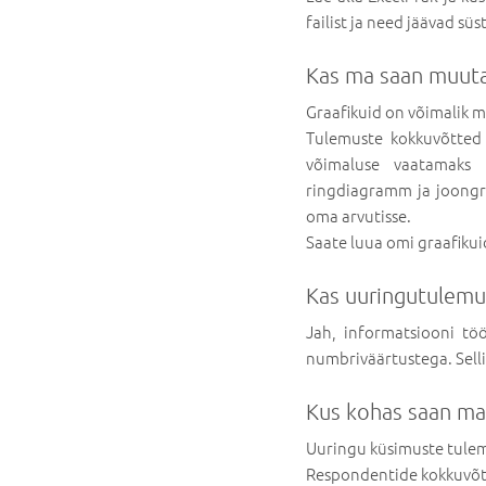
failist ja need jäävad süs
Kas ma saan muuta
Graafikuid on võimalik 
Tulemuste kokkuvõtted
võimaluse vaatamaks 
ringdiagramm ja joongra
oma arvutisse.
Saate luua omi graafikuid
Kas uuringutulemus
Jah, informatsiooni töö
numbriväärtustega. Selli
Kus kohas saan ma
Uuringu küsimuste tulem
Respondentide kokkuvõte