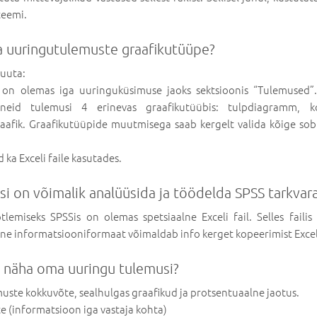
teemi.
 uuringutulemuste graafikutüüpe?
muuta:
 on olemas iga uuringuküsimuse jaoks sektsioonis “Tulemused”
neid tulemusi 4 erinevas graafikutüübis: tulpdiagramm, 
afik. Graafikutüüpide muutmisega saab kergelt valida kõige sobi
 ka Exceli faile kasutades.
i on võimalik analüüsida ja töödelda SPSS tarkvar
tlemiseks SPSSis on olemas spetsiaalne Exceli fail. Selles faili
ne informatsiooniformaat võimaldab info kerget kopeerimist Exceli
 näha oma uuringu tulemusi?
uste kokkuvõte, sealhulgas graafikud ja protsentuaalne jaotus.
 (informatsioon iga vastaja kohta)