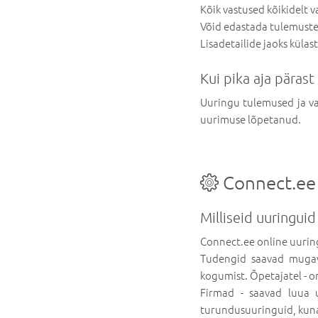
Kõik vastused kõikidelt v
Võid edastada tulemuste k
Lisadetailide jaoks külas
Kui pika aja päras
Uuringu tulemused ja va
uurimuse lõpetanud.
Connect.ee
Milliseid uuringuid
Connect.ee online uurin
Tudengid saavad mugava
kogumist. Õpetajatel - o
Firmad - saavad luua uu
turundusuuringuid, kuna