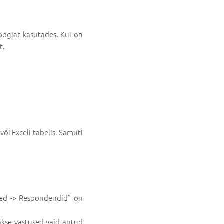
loogiat kasutades. Kui on
t.
õi Exceli tabelis. Samuti
used -> Respondendid” on
atakse vastused vaid antud