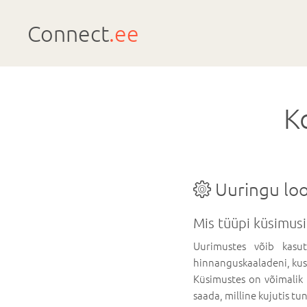
Connect
.ee
K
Uuringu lo
Mis tüüpi küsimusi
Uurimustes võib kas
hinnanguskaaladeni, kus
Küsimustes on võimalik 
saada, milline kujutis t