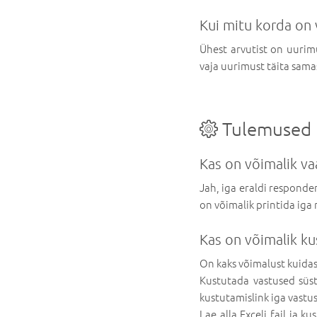
Kui mitu korda on 
Ühest arvutist on uurimu
vaja uurimust täita sama
Tulemused
Kas on võimalik va
Jah, iga eraldi responde
on võimalik printida iga
Kas on võimalik ku
On kaks võimalust kuidas
Kustutada vastused süst
kustutamislink iga vastus
Lae alla Exceli fail ja k