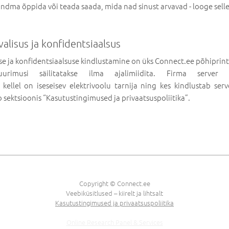
ndma õppida või teada saada, mida nad sinust arvavad - looge selle
valisus ja konfidentsiaalsus
se ja konfidentsiaalsuse kindlustamine on üks Connect.ee põhiprint
uurimusi säilitatakse ilma ajalimiidita. Firma server 
kellel on iseseisev elektrivoolu tarnija ning kes kindlustab ser
 sektsioonis “Kasutustingimused ja privaatsuspoliitika”.
Copyright © Connect.ee
Veebiküsitlused – kiirelt ja lihtsalt
Kasutustingimused ja privaatsuspoliitika
Online Research Panel & Services