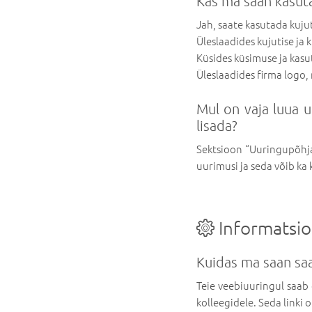
Kas ma saan kasuta
Jah, saate kasutada kujut
Üleslaadides kujutise ja 
Küsides küsimuse ja kasu
Üleslaadides firma logo,
Mul on vaja luua u
lisada?
Sektsioon “Uuringupõhja
uurimusi ja seda võib ka
Informatsi
Kuidas ma saan sa
Teie veebiuuringul saab 
kolleegidele. Seda linki 